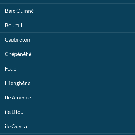
Baie Ouinné
Bourail
Capbreton
Chépénéhé
Foué
Hienghène
Île Amédée
île Lifou
île Ouvea