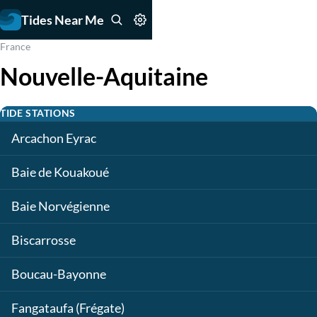
Tides Near Me
France
Nouvelle-Aquitaine
TIDE STATIONS
Arcachon Eyrac
Baie de Kouakoué
Baie Norvégienne
Biscarrosse
Boucau-Bayonne
Fangataufa (Frégate)