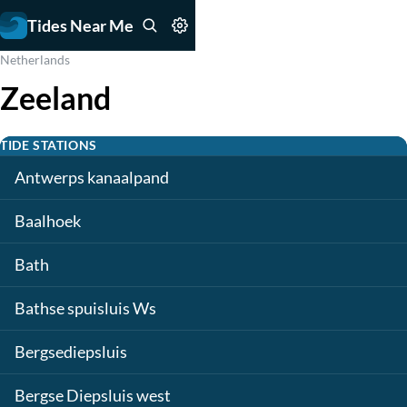
Tides Near Me
Netherlands
Zeeland
TIDE STATIONS
Antwerps kanaalpand
Baalhoek
Bath
Bathse spuisluis Ws
Bergsediepsluis
Bergse Diepsluis west