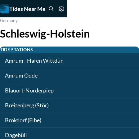
Tides Near Me
Germany
Schleswig-Holstein
TIDE STATIONS
Amrum - Hafen Wittdün
Amrum Odde
Blauort-Norderpiep
Breitenberg (Stör)
Brokdorf (Elbe)
Dagebüll