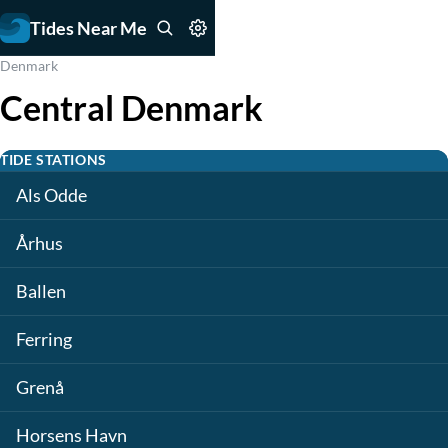
Tides Near Me
Denmark
Central Denmark
TIDE STATIONS
Als Odde
Århus
Ballen
Ferring
Grenå
Horsens Havn