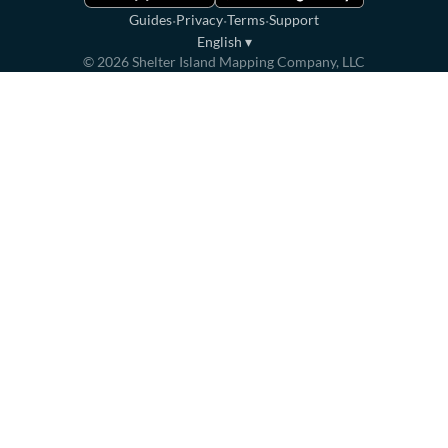
·
·
·
Guides
Privacy
Terms
Support
English
▾
©
2026
Shelter Island Mapping Company, LLC