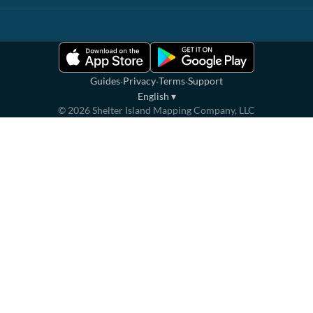
·
·
·
Guides
Privacy
Terms
Support
English
▾
©
2026
Shelter Island Mapping Company, LLC