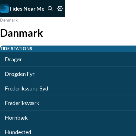
Tides Near Me
Denmark
Danmark
TIDE STATIONS
Dragør
Drogden Fyr
Frederikssund Syd
Frederiksværk
Hornbæk
Hundested