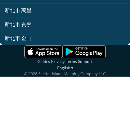
新北市 萬里
新北市 貢寮
新北市 金山
·
·
·
Guides
Privacy
Terms
Support
English
▾
©
2026
Shelter Island Mapping Company, LLC