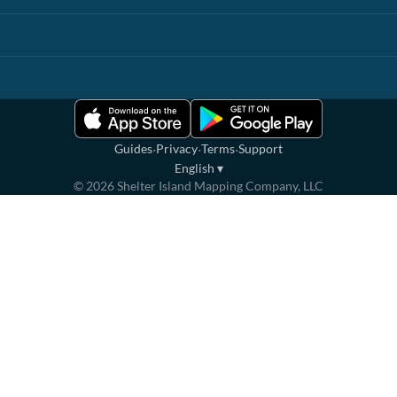
·
·
·
Guides
Privacy
Terms
Support
English
▾
©
2026
Shelter Island Mapping Company, LLC