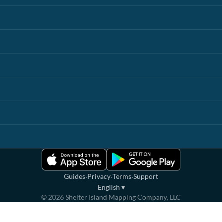
·
·
·
Guides
Privacy
Terms
Support
English
▾
©
2026
Shelter Island Mapping Company, LLC